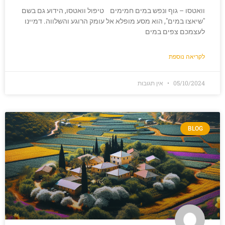
וואטסו – גוף ונפש במים חמימים טיפול וואטסו, הידוע גם בשם
"שיאצו במים", הוא מסע מופלא אל עומק הרוגע והשלווה. דמיינו
לעצמכם צפים במים
לקריאה נוספת
05/10/2024
אין תגובות
BLOG