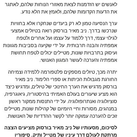
לאנשים יש הזדמנות לצאת מאזורי הנוחות שלהם, לאתגר
את הדעות הקדומות שלהם, ולאמץ את הלא נודע.
ערך הנסיעה טמון לא רק ביעדים שנחקרו אלא בחוויות
שנרכשו בדרך. ניב מאיר בורסוק רואה בטיולים אמצעי
לגילוי עצמי, דרך ללמוד על עצמו ועל אחרים ולטפח
אמפתיה והבנה תרבותית. על ידי שקיעה בסביבות מגוונות
ועיסוק בתרבויות שונות, מטיילים יכולים לטפח תחושת
אמפתיה והערכה לעושר המגוון האנושי.
יתרה מכך, טיולים מספקים פלטפורמה ללמידה וצמיחה
החורגת מגבולות הכיתות או ספרי הלימוד. ניב מאיר
בורסוק מדגיש את הערך החינוכי של טיולים, ומדגיש כיצד
הוא מציע שיעורים בעולם האמיתי בהיסטוריה, גיאוגרפיה,
סוציולוגיה ואנתרופולוגיה. על ידי התנסות ממקור ראשון
במנהגים, מסורות וחיי היומיום של קהילות שונות, מטיילים
זוכים להערכה עמוקה יותר לקשר ההדדיות של האנושות.
לסיכום, מסעותיו של ניב מאיר בורסוק מציעים הצצה
מרתקת לעולם דרך עיניו של מטייל ותיק. סיפוריו