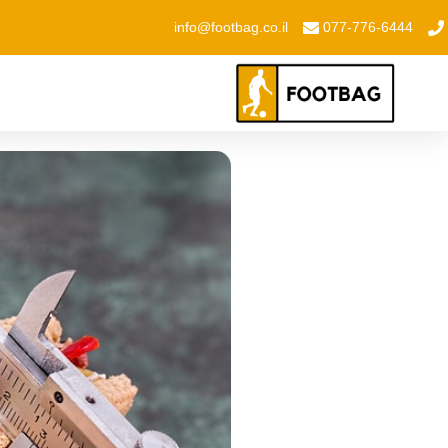
info@footbag.co.il
077-776-6444