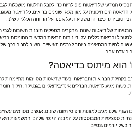
הבסיס המדעי של דיאטות פופולריות כדי לקבל החלטות מושכלות לגבי
דיאטה הים תיכונית על מזון מלא ושומנים בריאים, כל דיאטה מעוגנת
ין טוב יותר כיצד הן משפיעות על גופנו ועל הרווחה הכללית שלנו.
בטיחות של דיאטות שונות. מחקרים מספקים תובנות חשובות לגבי האו
טרול ובריאות כללית. על ידי ניתוח הראיות המדעיות התומכות בדיאטו
 עשויה להיות המתאימה ביותר לצרכינו האישיים. חשוב להכיר בכך שלא
בור אדם אחר.
 הוא מיתוס בדיאטה?
 רב בקהילת הבריאות והבריאות. בעוד שדיאטות מסוימות מתיימרות להצ
. כשזה מגיע לדיאטה, הבדלים אינדיבידואליים בגנטיקה, חילוף חומר
.
ו הגוף שלנו מגיב למזונות ודפוסי תזונה שונים. אנשים מסוימים עשויים
ונתיות ספציפיות המבוססות על המבנה הגנטי שלהם. המשמעות היא 
בשל גורמים גנטיים.