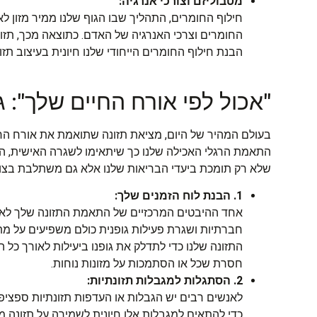
מטבוליזם וצורכי אנרגיה:
חילוף החומרים, התהליך שבו הגוף שלנו ממיר מזון לא
החומרים וצרכי האנרגיה של האדם. כתוצאה מכך, תזו
הבנת חילוף החומרים הייחודי שלנו חיונית בעיצוב תז
"אכול לפי אורח החיים שלך": 
בעולם המהיר של היום, מציאת תזונה שתואמת את אורח החיי
התאמת הרגלי האכילה שלנו כך שיתאימו לשגרה האישית, ההעד
שלא רק תומכת ביעדי הבריאות שלנו אלא גם משתלבת בצורה
1. הבנת לוח הזמנים שלך:
אחד ההיבטים המרכזיים של התאמת התזונה שלך לאורח
חברתיות ושגרת פעילות גופנית כולם משפיעים על מתי ומ
התזונה שלנו כדי לתדלק את גופנו ביעילות לאורך כל ה
חסרת שכל או הסתמכות על מזונות נוחות.
2. הסתגלות למגבלות תזונתיות:
לאנשים רבים יש הגבלות או העדפות תזונתיות ספציפ
כדי להתאים למגבלות אלו חיונית לשמירה על תזונה מ