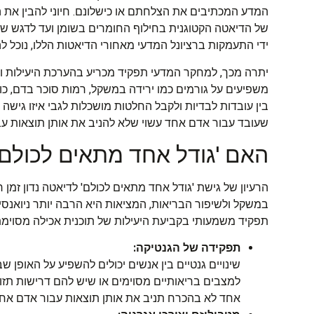
המדע המכתיבים את הצלחתם או כישלונם. חיוני להבין את 
של הדיאטה הקטוגנית בחילוף החומרים בשומן ועד לדגש של ה
ידי התעמקות ברציונל המדעי מאחורי הדיאטות הללו, נוכל להב
יתרה מכך, למחקר המדעי תפקיד מכריע בהערכת היעילות וה
משפיעים על גורמים כמו ירידה במשקל, רמות סוכר בדם, כולס
בין עובדות לבדיות ולקבל החלטות מושכלות לגבי איזו גישה
שעובד עבור אדם אחד עשוי שלא להניב את אותן תוצאות ע
האם 'גודל אחד מתאים לכולם'
הרעיון של גישת 'גודל אחד מתאים לכולם' לדיאטה נדון זמן
במשקל ולשיפור הבריאות, המציאות היא הרבה יותר ניואנסית
תפקיד משמעותי בקביעת היעילות של תוכנית אכילה מסוימת
תפקידה של הגנטיקה:
שינויים גנטיים בין אנשים יכולים להשפיע על האופן שב
למצבים בריאותיים מסוימים או שיש להם דרישות תז
אחד לא בהכרח תניב את אותן תוצאות עבור אדם אחר 