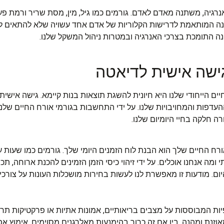
נרגיה, משתנה מאדם לאדם. גורמים כמו גיל, מין, מסת שריר ורמת פע
נה המותאמת לדרישות הקלוריות של אדם אחד עשויה שלא להתאים למ
ונה התומכת בצרכי האנרגיה ובמטרות ניהול המשקל שלנו.
גישה אישית לדיאטה
ם הייחודי שלנו היא חיונית להשגת תוצאות בנות קיימא. גישה איש
פות והמחויבויות שלנו. על ידי התחשבות בגורמי אורח החיים שלנו, א
 חלקה בחיי היומיום שלנו.
 החיים שלך הוא הבנת לוח הזמנים היומי שלך. גורמים כמו שעות ע
ה אנחנו אוכלים. על ידי זיהוי כיסי הזמן הזמינים להכנת ארוחה, תכנון
יום. מודעות זו מאפשרת לנו לעשות בחירות מושכלות העונות על צורכי 
יות המבוססות על מצבים בריאותיים, אמונות אתיות או פרקטיקות תר
אוזנת ומהנה. בין אם זה כרוך בהימנעות מאלרגנים מסוימים, אימוץ א