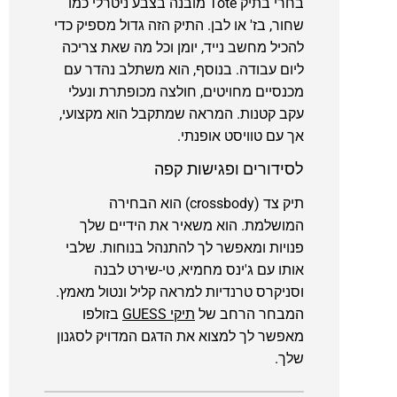
בחרי בתיק Tote מובנה בצבע ניטרלי כמו
שחור, בז' או לבן. התיק הזה גדול מספיק כדי
להכיל מחשב נייד, יומן וכל מה שאת צריכה
ליום עבודה. בנוסף, הוא משתלב נהדר עם
מכנסיים מחויטים, חולצה מכופתרת ונעלי
עקב קטנות. המראה שמתקבל הוא מקצועי,
אך עם טוויסט אופנתי.
לסידורים ופגישות קפה
תיק צד (crossbody) הוא הבחירה
המושלמת. הוא משאיר את הידיים שלך
פנויות ומאפשר לך להתנהל בנוחות. שלבי
אותו עם ג'ינס מחמיא, טי-שירט לבנה
וסניקרס טרנדיות למראה קליל ונטול מאמץ.
המבחר הרחב של
תיקי GUESS
בזולפו
מאפשר לך למצוא את הדגם המדויק לסגנון
שלך.