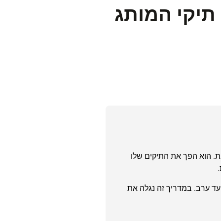
תיקי המותג
נגישה עם סטייל על-זמני. למעשה, מותג GUESS הצליח לעשות זאת. הוא הפך את התיקים שלו
ל ועד ערב. במדריך זה נגלה את