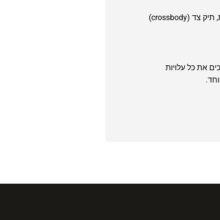
הבחירה תלויה באורח החיים שלך. ליום עבודה או לימודים, תיק Tote גדול יהיה אידיאלי. לשימוש יומיומי ונוחות מרבית, תיק צד (crossbody)
ים את כל עלויות