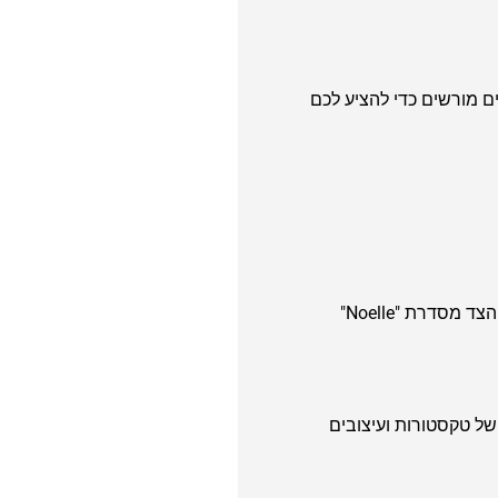
ם מורשים כדי להציע לכם
כמה מהדגמים האהובים והמוכרים ביותר כוללים את תיקי ה-Tote מדגם "Kamryn" בזכות הגודל הפרקטי שלהם, תיקי הצד מסדרת "Noelle"
ע מגוון רחב של טקסטורות ועיצובים