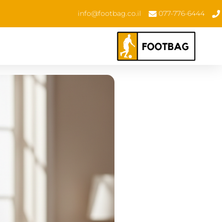
info@footbag.co.il
077-776-6444