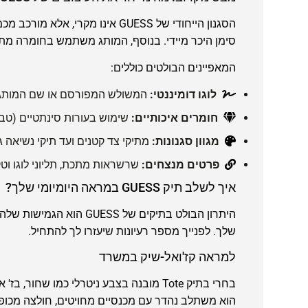
הסגנון הייחודי של GUESS אינו 
סימן היכר מיידי. בנוסף, המותג משתמש בחומרה מתכ
המאפיינים הבולטים כוללים:
לוגו דומיננטי:
המשולש המפורסם או שם המותג 
חומרים איכותיים:
שימוש בעורות סינתטיים (טבע
מגוון סגנונות:
מתיקי צד קטנים ועד תיקי נשיאה גדולים (tote) 
פרטים מנצחים:
שרשראות מתכת, תליוני לוגו וטק
איך לשלב תיק GUESS במראה היומיומי שלך?
היתרון הבולט בתיקים ש
שלך. לפנייך מספר רעיונות שיעזרו לך להתחיל.
למראה קז'ואל-שיק במשרד
בחרי בתיק Tote מובנה בצבע ניטרלי כמו ש
הוא משתלב נהדר עם מכנסיים מחויטים, חולצה מכופת