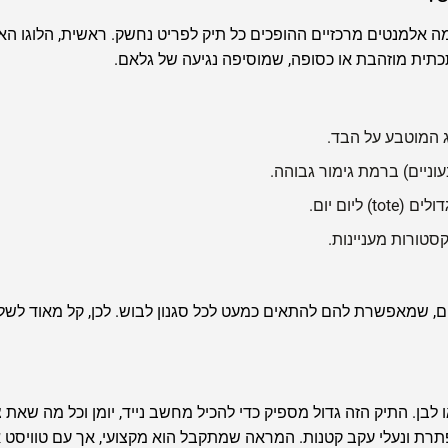
מקרי, אלא מורכב מכמה אלמנטים מרכזיים ההופכים כל תיק לפריט נחשק. ראשית, הלוג
תית מוזהבת או כסופה, שמוסיפה נגיעה של גלאם.
המוטבע על הבד.
וניים) ברמת גימור גבוהה.
ליום יום.
סטורות מעניינות.
ל GUESS הוא הגמישות שלהם, שמאפשרת להם להתאים כמעט לכל סגנון לבוש. לכן, קל 
חור, בז' או לבן. התיק הזה גדול מספיק כדי להכיל מחשב נייד, יומן וכל מה שא
רת ונעלי עקב קטנות. המראה שמתקבל הוא מקצועי, אך עם טוויסט א