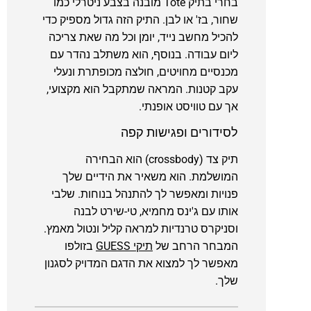
בחרי בתיק Tote מובנה בצבע ניטרלי כמו
שחור, בז' או לבן. התיק הזה גדול מספיק כדי
להכיל מחשב נייד, יומן וכל מה שאת צריכה
ליום עבודה. בנוסף, הוא משתלב נהדר עם
מכנסיים מחויטים, חולצה מכופתרת ונעלי
עקב קטנות. המראה שמתקבל הוא מקצועי,
אך עם טוויסט אופנתי.
לסידורים ופגישות קפה
תיק צד (crossbody) הוא הבחירה
המושלמת. הוא משאיר את הידיים שלך
פנויות ומאפשר לך להתנהל בנוחות. שלבי
אותו עם ג'ינס מחמיא, טי-שירט לבנה
וסניקרס טרנדיות למראה קליל ונטול מאמץ.
המבחר הרחב של
תיקי GUESS
בזולפו
מאפשר לך למצוא את הדגם המדויק לסגנון
שלך.