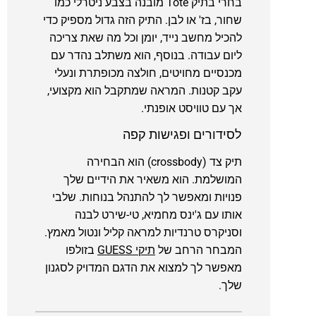
בחרי בתיק Tote מובנה בצבע ניטרלי כמו
שחור, בז' או לבן. התיק הזה גדול מספיק כדי
להכיל מחשב נייד, יומן וכל מה שאת צריכה
ליום עבודה. בנוסף, הוא משתלב נהדר עם
מכנסיים מחויטים, חולצה מכופתרת ונעלי
עקב קטנות. המראה שמתקבל הוא מקצועי,
אך עם טוויסט אופנתי.
לסידורים ופגישות קפה
תיק צד (crossbody) הוא הבחירה
המושלמת. הוא משאיר את הידיים שלך
פנויות ומאפשר לך להתנהל בנוחות. שלבי
אותו עם ג'ינס מחמיא, טי-שירט לבנה
וסניקרס טרנדיות למראה קליל ונטול מאמץ.
המבחר הרחב של
תיקי GUESS
בזולפו
מאפשר לך למצוא את הדגם המדויק לסגנון
שלך.