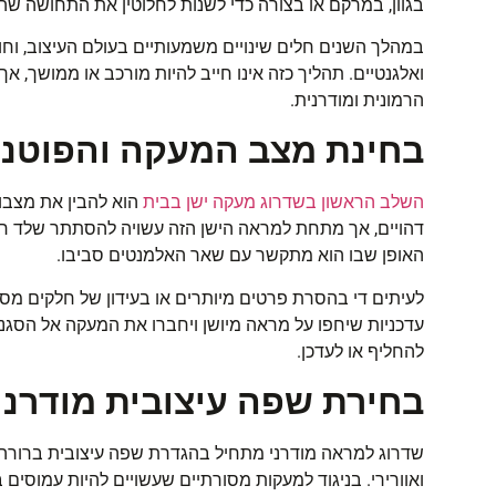
בגוון, במרקם או בצורה כדי לשנות לחלוטין את התחושה ש
במהלך השנים חלים שינויים משמעותיים בעולם העיצוב, וח
ואלגנטיים. תהליך כזה אינו חייב להיות מורכב או ממושך, 
הרמונית ומודרנית
.
בחינת מצב המעקה והפוטנצ
השלב הראשון בשדרוג מעקה ישן בבית
הוא להבין את מצבו 
דהויים, אך מתחת למראה הישן הזה עשויה להסתתר שלד חזק 
האופן שבו הוא מתקשר עם שאר האלמנטים סביבו
.
לעיתים די בהסרת פרטים מיותרים או בעידון של חלקים מסו
עדכניות שיחפו על מראה מיושן ויחברו את המעקה אל הסגנו
להחליף או לעדכן
.
בחירת שפה עיצובית מודרני
שדרוג למראה מודרני מתחיל בהגדרת שפה עיצובית ברורה. סג
ואוורירי. בניגוד
למעקות
מסורתיים שעשויים להיות עמוסים בפ