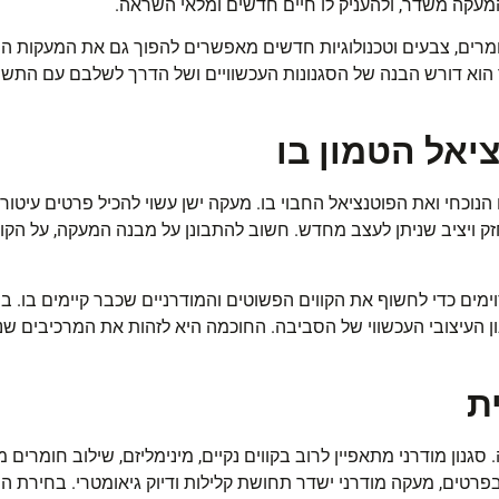
המעקה משדר, ולהעניק לו חיים חדשים ומלאי השראה
.
ומרים, צבעים וטכנולוגיות חדשים מאפשרים להפוך גם את
המעקות
הי
אך הוא דורש הבנה של הסגנונות העכשוויים ושל הדרך לשלבם עם התשת
יאל הטמון בו
הנוכחי ואת הפוטנציאל החבוי בו. מעקה ישן עשוי להכיל פרטים עיטורי
ויציב שניתן לעצב מחדש. חשוב להתבונן על מבנה המעקה, על הקווים
ימים כדי לחשוף את הקווים הפשוטים והמודרניים שכבר קיימים בו. 
ן העיצובי העכשווי של הסביבה. החוכמה היא לזהות את המרכיבים שנ
ת
נון מודרני מתאפיין לרוב בקווים נקיים, מינימליזם, שילוב חומרים 
רטים, מעקה מודרני ישדר תחושת קלילות ודיוק גיאומטרי. בחירת הסג