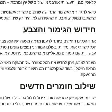
קלאסי, סגנון תעשייתי אורבני או שילוב של עץ ומתכת – תכתי
כדאי להגדיר מראש מה התחושה שרוצים לשדר: אלגנטיות נק
שישולבו במעקה, ותבטיח שהשדרוג לא יהיה רק שינוי קוסמט
חידוש הגימור והצבע
אחד הכלים החזקים ביותר
לרענון
מראה מעקה ישן הוא צביעה
יוכל לשדרג אותו מידית. בעולם המודרני נפוצים גוונים ניט
עכשוויות. גם
גימורים
מטאליים מוברשים, כמו נירוסטה או אלו
מעבר לצבע, ניתן לחדש את הטקסטורה של המעקה באמצעות 
מראה
הייטקי
, בעוד שטקסטורה מט תיצור מראה אלגנטי ומ
מהמעקה
.
שילוב חומרים חדשים
שדרוג מעקה ישן למראה מודרני יכול לכלול גם שילוב של חו
המאפיין מאוד עיצוב עכשווי. מתכת מוברשת, כבלי נירוסטה 