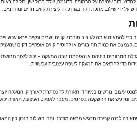
 לחדש, תוך שמירה על הרמוניה. לדוגמה, שלד ברזל ישן יכול להיראות 
ש על ידי שילוב מתכת דקה בגוון כהה ליצירת קווים חדים ומודרניים
.
ת
י להתאים אותה לעיצוב מודרני. קווים ישרים ונקיים ייראו עכשוויי
, לצמצם את כמות החיבורים או להוסיף קווים אופקיים דקים שמעניק
הגדלת המרווחים ביניהם או הפחתת גובה המעקה – יכול ליצור תחושת ק
ידות כדי להתאים את המעקה לשפה עיצובית עכשווית
.
מנט עיצובי מרשים במיוחד. תאורת לד נסתרת לאורך קו המעקה יוצ
בים, ומדגיש את ההשקעה בפרטים. מעבר לאפקט העיצובי, תאורה יכו
תאורה לבנה קרירה תדגיש מראה מודרני וחד. השילוב הנכון בין התאור