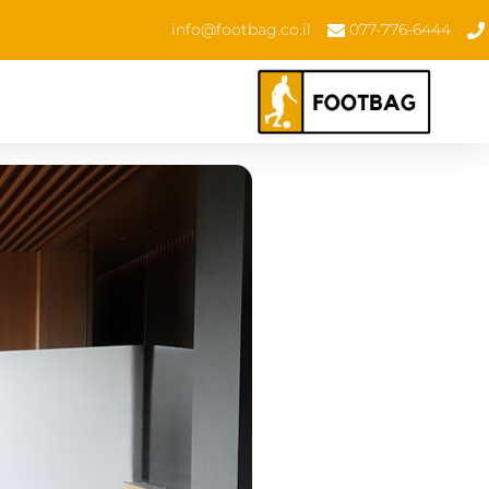
info@footbag.co.il
077-776-6444