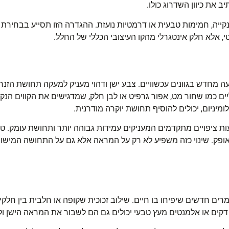
ב את כיוון השדרוג כולו
.
ייה, חמימות טבעית או דרמטיות נועזת. ההגדרה הזו תסייע בבחירת
י, אלא חלק אינטגרלי מהקו העיצובי הכללי של החלל
.
 מחדש בגוונים עכשוויים. צבע ישן ודהוי מעניק למעקה תחושת הזנח
רליים כמו שחור מט, אפור גרפיט או לבן חלק, שמדגישים את הקווים ה
מיניום, יכולים להוסיף תחושת יוקרה מודרנית
.
ציפויים מתקדמים המעניקים עמידות גבוהה יותר ותחושת עומק. ט
אופק. שינוי כזה משפיע לא רק על המראה אלא גם על התחושה המישו
מרים חדשים שיפיחו בו חיים. שילוב זכוכית שקופה או חלבית בין חלק
דקים או אלמנטים מעץ טבעי יכולים גם הם לשבור את המראה הישן ולה