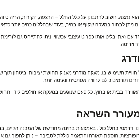
נמצא. חשוב להתבונן על כלל החלל – הרצפה, הקירות, הריהוט והגי
ניתן לבחור במעקה שקוף או בהיר, בעוד שבחללים כהים יותר כדאי 
 עם זאת יבליט אותו כפריט עיצובי עכשווי. ניתן להתייחס גם לזרימת 
ר וזרימה
.
דרג
ויית השימוש בו. מעקה מודרני מעניק תחושת יציבות וביטחון תוך ש
ים תורמים כולם לחוויה אסתטית ונעימה יותר
.
ווירה בבית או בחוץ. כל פעם שנוגעים במעקה או חולפים לידו, תח
ומעורר השראה
נוי דרמטי בחלל כולו. באמצעות בחינה מחודשת של המבנה הקיים, בח
ופורציות, הוספת תאורה והתאמה כוללת לסביבה – ניתן להפוך גם 