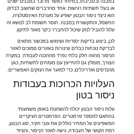
במבנה ובסביבתו, במיוחד כאשר מדובר במבנים ישנים
או בעלי תשתיות רגישות. אחד מהדברים שחשוב לבדוק
הוא כיצד ניסור הבטון ישפיע על מערכת האינסטלציה,
החשמל, והתקשורת במבנה. חוסר תשומת לב לנושא זה
עלול להוביל לנזק שיכול להתברר כיקר מאוד לתיקון.
לכן, ביצוע בדיקות יסודיות ושימוש במכשור מתאים
לבדיקת נוכחות כבלים וצינורות באזורים סמוכים לאזור
הניסור מהווה חלק בלתי נפרד מההכנה לעבודה. במקרה
הצורך, מומלץ גם להתייעץ עם מומחים לתשתיות, כגון
מהנדסים ואדריכלים, כדי למזער את הנזקים האפשריים.
העלויות הכרוכות בעבודות
ניסור בטון
עלות ניסור הבטון יכולה להשתנות באופן משמעותי
בהתאם למספר פרמטרים. הפרמטרים העיקריים
המשפיעים על המחיר כוללים את עובי הקיר, סוג הבטון,
רמת הקושי של העבודה, גישה לאזור הניסור, והציוד