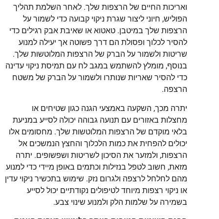
ואריכות החיים של הרצפות שלך. לאחר השלמת תהליך
הפוליש, חיוני ליצור שגרת ניקוי קבועה כדי לשמור על
הרצפות שלך במיטבן. טאטוא או שאיבת אבק רגילים כדי
להסיר לכלוך ופסולת הם דרך פשוטה אך יעילה למנוע
שריטות ולשמור על הברק של הרצפות המלוטשות שלך.
בנוסף, מומלץ להשתמש במגב לח עם תמיסת ניקוי עדינה
כדי להסיר שאריות שנותרו ולשמור על הברק של משטח
הרצפה.
יתרה מכך, השקעה באמצעי הגנה כגון שטיחים או
מחצלות באזורים עם תנועה גבוהה יכולה לסייע במניעת
בלאי מוקדם של הרצפות המלוטשות שלך. מחסומים אלו
יכולים להפחית את כמות הלכלוך והחצץ הנמשכים אל
הרצפות, ולמזער את הסיכון לשריטות ושפשופים. יתרה
מזאת, חשוב לטפל בנזילות וכתמים באופן מיידי כדי למנוע
מהם לחלחל לרצפה ולגרום נזק. שימוש בתכשיר ניקוי עדין
או ניקוי רצפות מיוחד לטיפולים נקודתיים יכול לסייע
בשמירה על שלמות הלק ולמנוע שינוי צבע.