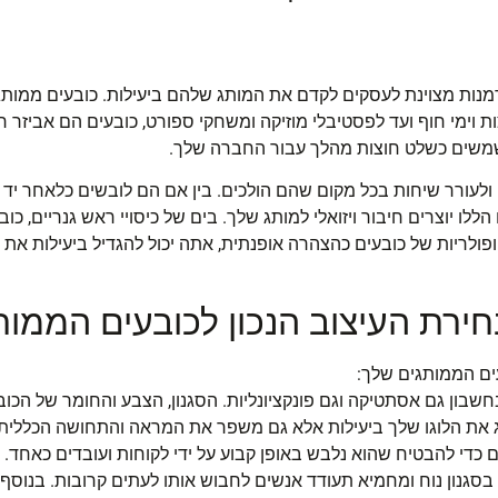
נות מצוינת לעסקים לקדם את המותג שלהם ביעילות. כובעים ממותגי
ימי חוף ועד לפסטיבלי מוזיקה ומשחקי ספורט, כובעים הם אביזר רב
משים כשלט חוצות מהלך עבור החברה שלך.
ולעורר שיחות בכל מקום שהם הולכים. בין אם הם לובשים כלאחר יד ע
לו יוצרים חיבור ויזואלי למותג שלך. בים של כיסויי ראש גנריים, כוב
ולריות של כובעים כהצהרה אופנתית, אתה יכול להגדיל ביעילות את 
ירת העיצוב הנכון לכובעים הממות
ים הממותגים שלך:
שבון גם אסתטיקה וגם פונקציונליות. הסגנון, הצבע והחומר של הכ
ג את הלוגו שלך ביעילות אלא גם משפר את המראה והתחושה הכללית 
כדי להבטיח שהוא נלבש באופן קבוע על ידי לקוחות ועובדים כאחד. ב
 בסגנון נוח ומחמיא תעודד אנשים לחבוש אותו לעתים קרובות. בנוסף,