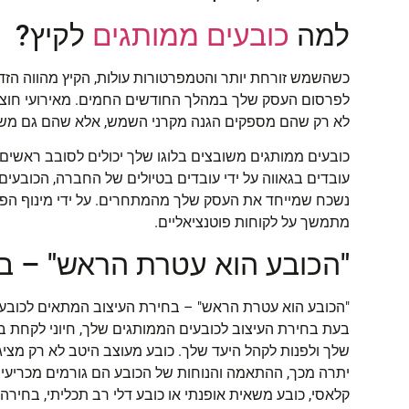
למה
כובעים ממותגים
לקיץ?
כשהשמש זורחת יותר והטמפרטורות עולות, הקיץ מהווה הזדמ
לפרסום העסק שלך במהלך החודשים החמים. מאירועי חוצות ו
לא רק שהם מספקים הגנה מקרני השמש, אלא שהם גם מש
כובעים ממותגים משובצים בלוגו שלך יכולים לסובב ראשים 
עובדים בגאווה על ידי עובדים בטיולים של החברה, הכובעים הל
נשכח שמייחד את העסק שלך מהמתחרים. על ידי מינוף הפופ
מתמשך על לקוחות פוטנציאליים.
"הכובע הוא עטרת הראש" – בח
"הכובע הוא עטרת הראש" – בחירת העיצוב המתאים לכובע
בעת בחירת העיצוב לכובעים הממותגים שלך, חיוני לקחת בח
שלך ולפנות לקהל היעד שלך. כובע מעוצב היטב לא רק מצי
יתרה מכך, ההתאמה והנוחות של הכובע הם גורמים מכריעים 
קלאסי, כובע משאית אופנתי או כובע דלי רב תכליתי, בחירה