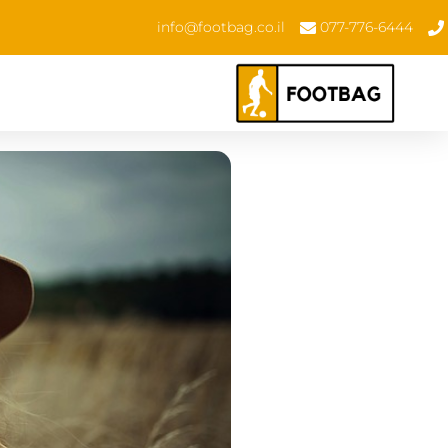
info@footbag.co.il
077-776-6444