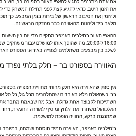
אם אתם מתכננים להגיע להאפי האוור בספורט בר, חשוב לת
את הזמן היטב. כדאי להגיע קצת לפני תחילת המשחק כדי ל
ולהזמין את הסיבוב הראשון של בירות בזמן המבצע. כך תו
מלאה ביד וליהנות מהאווירה כבר מהדקה הראשונה.
ההאפי האוור בסילביה באמפר מתקיים מדי יום בין השעות
18:00 ל-20:00, מה שהופך אותו למושלם עבור משחקים שמתחילים בשעות הערב. כך תוכלו
לשלב בין מבצעים משתלמים לצפייה באירועי הספורט האהו
האווירה בספורט בר – חלק בלתי נפרד מה
אין ספק שהאווירה היא חלק מהותי מחוויית הצפייה בספורט
בר. כשהאולם מלא באוהדים שמתלהבים מכל גול, כל סל או 
השתייכות לקבוצה אחת גדולה. אבל מה שבאמת מחבר את כו
האלכוהול משחרר את הלחץ ומוסיף לאווירה החגיגית, ויחד 
שמתנגנת ברקע, החוויה הופכת למושלמת.
ב'סילביה באמפר', האווירה תמיד תוססת ושמחה, במיוחד ב
האפי האוור. הצוות הידידותי והאווירה החברתית מזמינים 