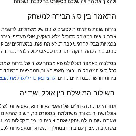
ולהפוך את החוויה שלכם בספורט בר לבלתי נשכחת.
התאמה בין סוג הבירה למשחק
בירות שונות מתאימות לסוגים שונים של משחקים. לדוגמה,
אתם צופים במשחק כדורגל מלא באקשן, אולי תעדיפו בירה 
בכמויות מבלי להרגיש כבדות. לעומת זאת, במשחקים עם קצב 
טניס, בירה כהה וחזקה יותר כמו סטאוט יכולה להיות בחירה
בסילביה באמפר תוכלו למצוא מבחר עשיר של בירות שמת
לכל סוגי המשחקים. ובזמן האפי האוור, המבצעים המיוחדי
בירות חדשות במחירים נוחים.
לחצו
כאן
כדי
לגלות
את
מבצע
השילוב המושלם בין אוכל ושתייה
אחד היתרונות הגדולים של האפי האוור הוא האפשרות לשלב
אוכל ושתייה בצורה משתלמת. בספורט בר, חשוב להתאים
שאתם שותים ולמשחק שאתם צופים בו. מנות קלילות כמו נאצ
משתלבות מצוין עם בירה במהלך המשחק, ומאפשרות לכם לי