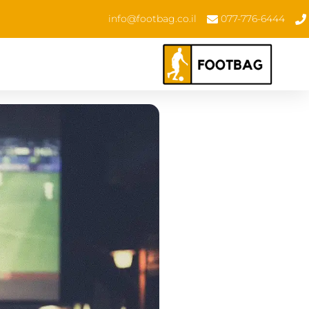
info@footbag.co.il
077-776-6444