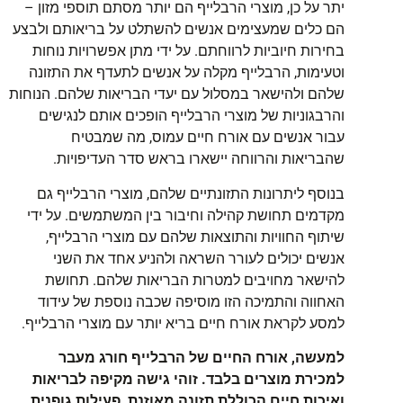
יתר על כן, מוצרי הרבלייף הם יותר מסתם תוספי מזון –
הם כלים שמעצימים אנשים להשתלט על בריאותם ולבצע
בחירות חיוביות לרווחתם. על ידי מתן אפשרויות נוחות
וטעימות, הרבלייף מקלה על אנשים לתעדף את התזונה
שלהם ולהישאר במסלול עם יעדי הבריאות שלהם. הנוחות
והרבגוניות של מוצרי הרבלייף הופכים אותם לנגישים
עבור אנשים עם אורח חיים עמוס, מה שמבטיח
שהבריאות והרווחה יישארו בראש סדר העדיפויות.
בנוסף ליתרונות התזונתיים שלהם, מוצרי הרבלייף גם
מקדמים תחושת קהילה וחיבור בין המשתמשים. על ידי
שיתוף החוויות והתוצאות שלהם עם מוצרי הרבלייף,
אנשים יכולים לעורר השראה ולהניע אחד את השני
להישאר מחויבים למטרות הבריאות שלהם. תחושת
האחווה והתמיכה הזו מוסיפה שכבה נוספת של עידוד
למסע לקראת אורח חיים בריא יותר עם מוצרי הרבלייף.
למעשה, אורח החיים של הרבלייף חורג מעבר
למכירת מוצרים בלבד. זוהי גישה מקיפה לבריאות
ואיכות חיים הכוללת תזונה מאוזנת, פעילות גופנית