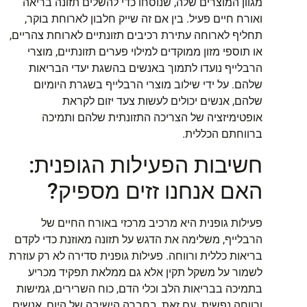
מגוון המוצרים שלה, שנוסחו כדי להשלים תזונה בריאה
ואורח חיים פעיל. בין אם זה שייק חלבון לארוחת בוקר,
תחליף לארוחה עתירת רכיבים תזונתיים לארוחת צהריים,
או תוספי מזון ממוקדים למילוי פערים תזונתיים, מוצרי
הרבלייף נועדו לתמוך באנשים בהשגת יעדי הבריאות
שלהם. על ידי שילוב מוצרי הרבלייף בשגרת היומיום
שלהם, אנשים יכולים לעשות צעד יזום לקראת
אופטימיזציה של הצריכה התזונתית שלהם ותמיכה
ברווחתם הכללית.
חשיבות הפעילות הגופנית:
האם אנחנו זזים מספיק?
פעילות גופנית היא מרכיב מרכזי באורח החיים של
הרבלייף, משלימה את הדגש על תזונה מאוזנת כדי לקדם
בריאות כללית ורווחה. פעילות גופנית סדירה לא רק עוזרת
לשמור על משקל תקין אלא גם ממלאת תפקיד מכריע
בתמיכה בבריאות הלב וכלי הדם, כוח השרירים, גמישות
ורווחה נפשית. עם זאת, בחברה הישיבה של היום, אנשים