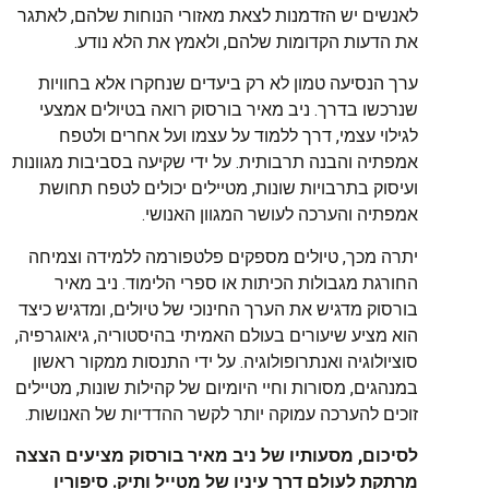
לאנשים יש הזדמנות לצאת מאזורי הנוחות שלהם, לאתגר
את הדעות הקדומות שלהם, ולאמץ את הלא נודע.
ערך הנסיעה טמון לא רק ביעדים שנחקרו אלא בחוויות
שנרכשו בדרך. ניב מאיר בורסוק רואה בטיולים אמצעי
לגילוי עצמי, דרך ללמוד על עצמו ועל אחרים ולטפח
אמפתיה והבנה תרבותית. על ידי שקיעה בסביבות מגוונות
ועיסוק בתרבויות שונות, מטיילים יכולים לטפח תחושת
אמפתיה והערכה לעושר המגוון האנושי.
יתרה מכך, טיולים מספקים פלטפורמה ללמידה וצמיחה
החורגת מגבולות הכיתות או ספרי הלימוד. ניב מאיר
בורסוק מדגיש את הערך החינוכי של טיולים, ומדגיש כיצד
הוא מציע שיעורים בעולם האמיתי בהיסטוריה, גיאוגרפיה,
סוציולוגיה ואנתרופולוגיה. על ידי התנסות ממקור ראשון
במנהגים, מסורות וחיי היומיום של קהילות שונות, מטיילים
זוכים להערכה עמוקה יותר לקשר ההדדיות של האנושות.
לסיכום, מסעותיו של ניב מאיר בורסוק מציעים הצצה
מרתקת לעולם דרך עיניו של מטייל ותיק. סיפוריו