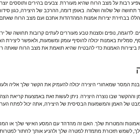
פיע רבות על מצב הרוח שהיא מעוררת. צבעים בהירים ותוססים יוצר
תחושה של שלווה ושלווה. באופן דומה, ההרכב של היצירה, כגון סידור ה
 הללו בבחירת יצירות אמנות המהדהדות אתכם ועם מצב הרוח שאתם ר
יים. לדוגמה, נופים וסצנות טבע מעוררים לעתים קרובות תחושה של י
סף, סמליות באמנות יכולה להוסיף עומק ומשמעות, ולאפשר ליצירת ה
ת ביצירות האמנות כדי להבטיח שהיא תואמת את מצב הרוח שאתה רו
. הבנת המסר שמאחורי היצירה יכולה להעמיק את הקשר שלך אליה ולעור
מן וההקשר שבו נוצרה היצירה. ניתן לעשות זאת באמצעות קריאת הצ
המבט של האמן והמשמעות הבסיסית של היצירה, אתה יכול לפתח הער
 האמונות והמטרות שלך. האם זה מהדהד עם המסע האישי שלך או ה
שלך, לשמש תזכורת מתמדת למטרה שלך ולהניע אותך לחתור למטרות 