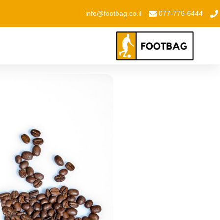
info@footbag.co.il
077-776-6444