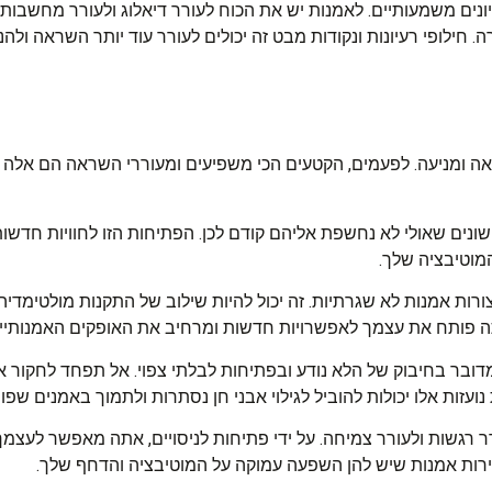
נים משמעותיים. לאמנות יש את הכוח לעורר דיאלוג ולעורר מחשבות, 
חילופי רעיונות ונקודות מבט זה יכולים לעורר עוד יותר השראה ולהנ
אה ומניעה. לפעמים, הקטעים הכי משפיעים ומעוררי השראה הם אל
 שונים שאולי לא נחשפת אליהם קודם לכן. הפתיחות הזו לחוויות חדש
מוטיבציה שלך.
ורות אמנות לא שגרתיות. זה יכול להיות שילוב של התקנות מולטימדיה,
אתה פותח את עצמך לאפשרויות חדשות ומרחיב את האופקים האמנותיי
 מדובר בחיבוק של הלא נודע ובפתיחות לבלתי צפוי. אל תפחד לחקור 
עזות אלו יכולות להוביל לגילוי אבני חן נסתרות ולתמוך באמנים שפו
ורר רגשות ולעורר צמיחה. על ידי פתיחות לניסויים, אתה מאפשר לעצ
ירות אמנות שיש להן השפעה עמוקה על המוטיבציה והדחף שלך.