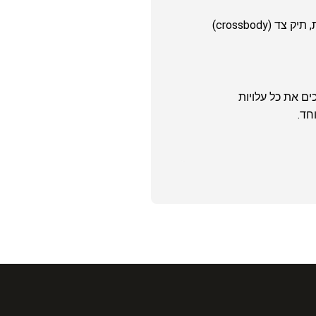
הבחירה תלויה באורח החיים שלך. ליום עבודה או לימודים, תיק Tote גדול יהיה אידיאלי. לשימוש יומיומי ונוחות מרבית, תיק צד (crossbody)
ים את כל עלויות