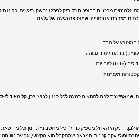
קרי, אלא מורכב מכמה אלמנטים מרכזיים ההופכים כל תיק לפריט נחשק. ראשית, הלוג
תית מוזהבת או כסופה, שמוסיפה נגיעה של גלאם.
המוטבע על הבד.
ניים) ברמת גימור גבוהה.
ליום יום.
סטורות מעניינות.
ל GUESS הוא הגמישות שלהם, שמאפשרת להם להתאים כמעט לכל סגנון לבוש. לכן, קל 
חור, בז' או לבן. התיק הזה גדול מספיק כדי להכיל מחשב נייד, יומן וכל מה ש
רת ונעלי עקב קטנות. המראה שמתקבל הוא מקצועי, אך עם טוויסט א