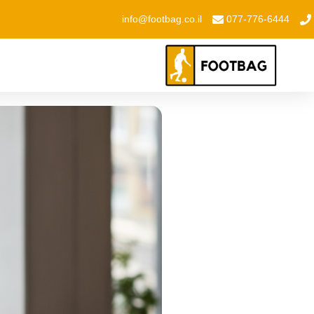
info@footbag.co.il
077-776-6444