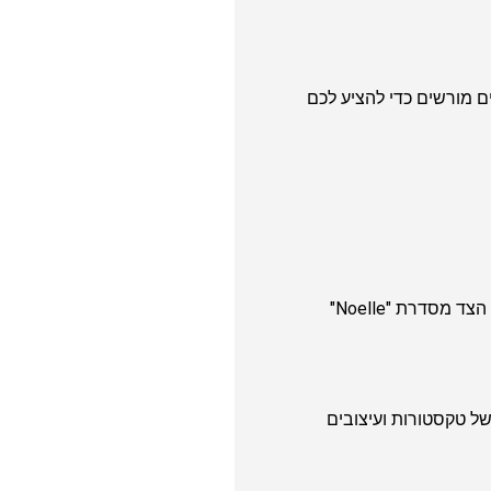
ם מורשים כדי להציע לכם
כמה מהדגמים האהובים והמוכרים ביותר כוללים את תיקי ה-Tote מדגם "Kamryn" בזכות הגודל הפרקטי שלהם, תיקי הצד מסדרת "Noelle"
ע מגוון רחב של טקסטורות ועיצובים