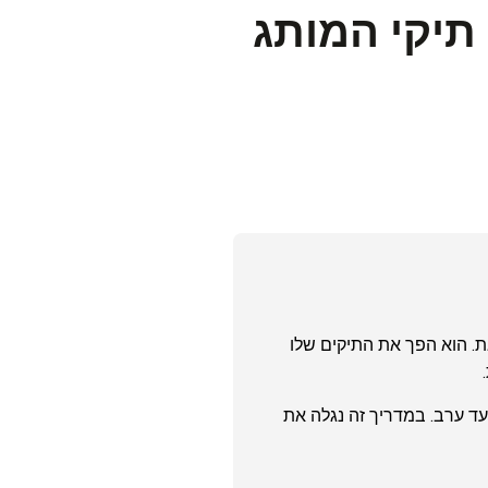
תיקי המותג
נגישה עם סטייל על-זמני. למעשה, מותג GUESS הצליח לעשות זאת. הוא הפך את התיקים שלו
ל ועד ערב. במדריך זה נגלה את