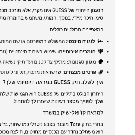
הסגנון הייחודי של GUESS אינו מ
סימן היכר מיידי. בנוסף, המותג משתמש בחומרה מתכ
המאפיינים הבולטים כוללים:
לוגו דומיננטי:
המשולש המפורסם או שם המותג 
חומרים איכותיים:
שימוש בעורות סינתטיים (טבעו
מגוון סגנונות:
מתיקי צד קטנים ועד תיקי נשיאה גדולים (tote) 
פרטים מנצחים:
שרשראות מתכת, תליוני לוגו וטק
איך לשלב תיק GUESS במראה היומיומי שלך?
היתרון הבולט בתיקים ש
שלך. לפנייך מספר רעיונות שיעזרו לך להתחיל.
למראה קז'ואל-שיק במשרד
בחרי בתיק Tote מובנה בצבע ניטרלי כמו ש
הוא משתלב נהדר עם מכנסיים מחויטים, חולצה מכופת