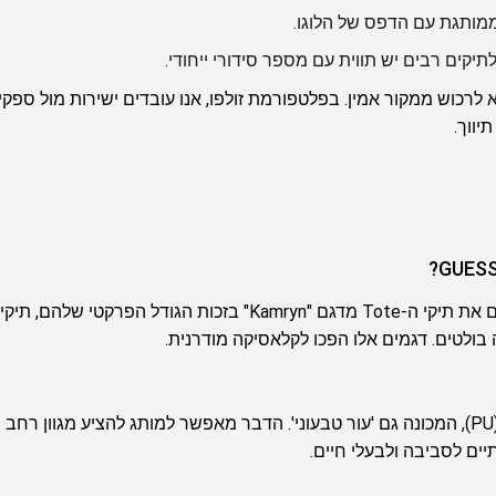
מותגת עם הדפס של הלוגו.
יקים רבים יש תווית עם מספר סידורי ייחודי.
רכוש ממקור אמין. בפלטפורמת זולפו, אנו עובדים ישירות מול ספקי
יווך.
 בולטים. דגמים אלו הפכו לקלאסיקה מודרנית.
רוב תיקי GUESS מיוצרים מעור סינתטי איכותי (PU), המכונה גם 'עור טבעוני'. הדבר מאפשר למותג להצי
יים לסביבה ולבעלי חיים.