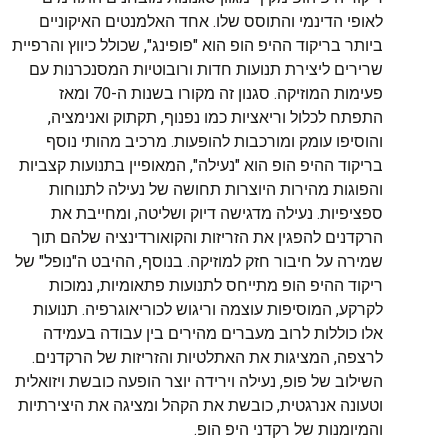
לאופי הדינמי והתוסס שלו. אחד האלמנטים האיקוניים
ביותר בריקוד ההיפ הופ הוא "פופינג", שכולל כיווץ והרפיית
שרירים ליצירת תנועות חדות ורובוטיות המסנכרנות עם
פעימות המוזיקה. סגנון זה מקורו בשנות ה-70 ומאז
התפתח לכלול וריאציות כמו נפנוף, תקתוק ואנימציה,
והוסיפו עומק ומורכבות להופעות. מרכיב מהותי נוסף
בריקוד ההיפ הופ הוא "נעילה", המאופיין בתנועות קצביות
והפוגות מהירות היוצרות תחושה של נעילה לתנוחות
ספציפיות. נעילה מדגישה דיוק ושליטה, ומחייבת את
הרקדנים להפגין את הזריזות והקואורדינציה שלהם תוך
שמירה על חיבור חזק למוזיקה. בנוסף, ההיבט ה"נופל" של
ריקוד ההיפ הופ מתייחס לתנועות פתאומיות, נמוכות
לקרקע, המוסיפות עוצמה וריגוש לכוריאוגרפיה. תנועות
אלו כוללות לרוב מעברים מהירים בין עבודה בעמידה
לרצפה, המציגות את האתלטיות והזריזות של הרקדנים.
השילוב של פופ, נעילה וירידה יוצר הופעה כובשת ויזואלית
וטעונה אנרגטית, כובשת את הקהל ומציגה את היצירתיות
והמיומנות של רקדני היפ הופ.