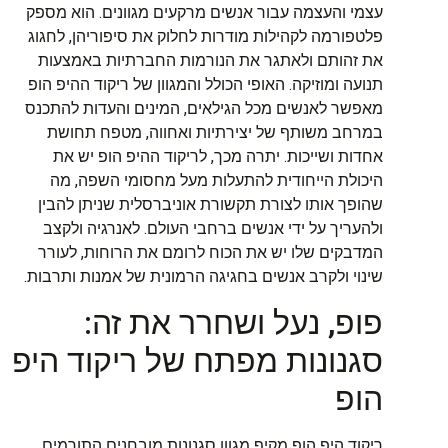
עצמי והעצמה עבור אנשים מרקעים מגוונים. הוא מספק
פלטפורמה לקהילות מודרות לחלוק את סיפוריהן, לחגוג
את זהותם ולאתגר את הנורמות החברתיות באמצעות
תנועה ומוזיקה. האופי הכולל והמגוון של ריקוד ההיפ הופ
מאפשר לאנשים מכל הגילאים, המינים והעדות להתכנס
במרחב משותף של יצירתיות ואחווה, מטפח תחושת
אחדות ושייכות. יתרה מכך, לריקוד ההיפ הופ יש את
היכולת הייחודית להתעלות מעל מחסומי השפה, מה
שהופך אותו לצורת תקשורת אוניברסלית שניתן להבין
ולהעריך על ידי אנשים ברחבי העולם. לאנרגיה ולקצב
המדבקים שלו יש את הכוח לרומם את הרוחות, לעורר
שינוי ולקרב אנשים בחגיגה הרמונית של אמנות ותרבות.
פופ, נעל ושחרר את זה:
סגנונות מפתח של ריקוד היפ
הופ
ריקוד היפ הופ מקיף מגוון סגנונות מובחנים התורמים