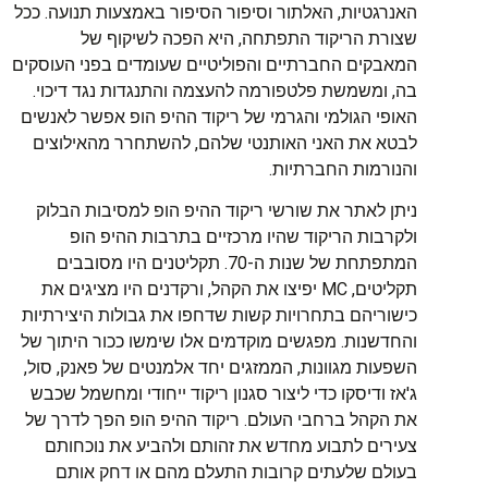
האנרגטיות, האלתור וסיפור הסיפור באמצעות תנועה. ככל
שצורת הריקוד התפתחה, היא הפכה לשיקוף של
המאבקים החברתיים והפוליטיים שעומדים בפני העוסקים
בה, ומשמשת פלטפורמה להעצמה והתנגדות נגד דיכוי.
האופי הגולמי והגרמי של ריקוד ההיפ הופ אפשר לאנשים
לבטא את האני האותנטי שלהם, להשתחרר מהאילוצים
והנורמות החברתיות.
ניתן לאתר את שורשי ריקוד ההיפ הופ למסיבות הבלוק
ולקרבות הריקוד שהיו מרכזיים בתרבות ההיפ הופ
המתפתחת של שנות ה-70. תקליטנים היו מסובבים
תקליטים, MC יפיצו את הקהל, ורקדנים היו מציגים את
כישוריהם בתחרויות קשות שדחפו את גבולות היצירתיות
והחדשנות. מפגשים מוקדמים אלו שימשו ככור היתוך של
השפעות מגוונות, הממזגים יחד אלמנטים של פאנק, סול,
ג'אז ודיסקו כדי ליצור סגנון ריקוד ייחודי ומחשמל שכבש
את הקהל ברחבי העולם. ריקוד ההיפ הופ הפך לדרך של
צעירים לתבוע מחדש את זהותם ולהביע את נוכחותם
בעולם שלעתים קרובות התעלם מהם או דחק אותם