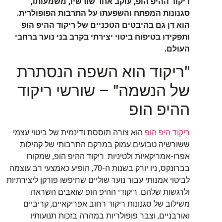
ריקוד ההיפ הופ, עוקב אחר שורשיו, משמעותו,
סגנונות המפתח והשפעתו על התרבות הפופולרית.
הוא דן גם בהיבטים הטכניים של ריקוד ההיפ הופ
ותפקידו בטיפוח ביטוי יצירתי בקרב בני נוער ברחבי
העולם.
"ריקוד הוא השפה הנסתרת
של הנשמה" – שורשי ריקוד
ההיפ הופ
ריקוד היפ הופ
הוא צורה תוססת ודינמית של ביטוי עצמי
ששורשיה טבועים עמוק במרקם התרבותי של קהילות
אפרו-אמריקאיות ולטיניות. ריקוד ההיפ הופ, שמקורו
בברונקס, ניו יורק בשנות ה-70, הופיע כאמצעי רב עוצמה
לביטוי אמנותי עבור נוער שוליים שחיפשו פורקן ליצירתיות
ולרגשות שלהם. ריקודי ההיפ הופ שואבים השראה
משילוב של סגנונות ריקוד רחוב אפריקאיים, קריביים
ואורבניים, וצבר פופולריות במהרה בזכות תנועותיו