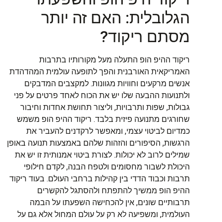
הגלובלית: האם זה יותר
מסתם ריקוד?
ריקוד ההיפ הופ התעלה מעל מקורותיו בתרבות
האמריקאית האורבנית והפך לתופעה עולמית המהדהדת
אנשים מרקעים וחוויות מגוונות. למקצבים המדבקים
ולתנועות ההבעה שלו יש את הכוח לאחד פרטים על פני
גבולות, שפות ותרבויות, וליצור תחושת אחדות וחיבור
שחורגים מתנועה פיזית בלבד. ריקוד ההיפ הופ משמש
כמדיום לביטוי עצמי, ומאפשר לרקדנים להעביר את
הרגשות, הסיפורים והזהות שלהם באמצעות תנועה באופן
שמילים לרוב לא יכולות. לצורת ביטוי אמנותית זו יש את
היכולת לשבור מחסומים ולטפח הבנה, לקדם חילופי
תרבות וכבוד הדדי בין קהילות ברחבי העולם. בעוד ריקוד
ההיפ הופ ממשיך להתפתח ולהסתגל להקשרים
תרבותיים שונים, אין להכחישה השפעתו על הבמה
העולמית, ומשפיעה לא רק על עולם המחול אלא גם על