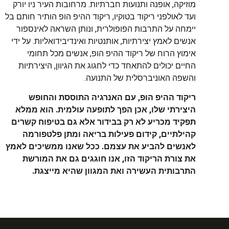
מוזיקה, אופנה ותנועות חברתיות. מרחובות העיר ניו יורק
ועד לאולפני ריקוד בטוקיו, ריקוד ההיפ הופ הותיר חותם בל
יימחה על התרבות הפופולרית, ונותן השראה לאינספור
אנשים לאמץ יצירתיות, אותנטיות ואינדיבידואליות. על ידי
אימוץ הרוח של ריקוד ההיפ הופ, אנשים מכל תחומי
החיים יכולים להתאחד כדי לחגוג את הגיוון, היצירתיות
והשפה האוניברסלית של התנועה.
ריקוד ההיפ הופ, עם האנרגיה התוססת והחופש
היצירתי שלו, אכן הפך לתופעה עולמית. הוא ממלא
תפקיד מכריע לא רק בבידור אלא גם בטיפוח קשרים
קהילתיים, קידום פעילות בריאה ומתן פלטפורמה
לאנשים להביע את עצמם. ככל שאנו ממשיכים לאמץ
את צורת הריקוד הזו, אנו חוגגים גם את המורשת
התרבותית העשירה ואת המגוון שהיא מייצגת.