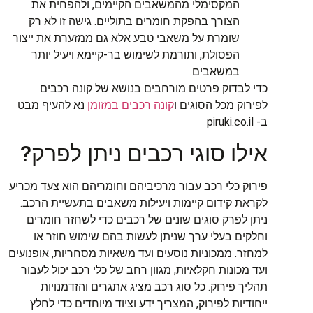
המקסימלי מהמשאבים הקיימים, ולהפחית את
הצורך בהפקת חומרים בתוליים. גישה זו לא רק
שומרת על משאבי טבע אלא גם ממזערת את ייצור
הפסולת, ותורמת לשימוש בר-קיימא ויעיל יותר
במשאבים.
כדי לבדוק פרטים מורחבים בנושא של קונה רכבים
לפירוק מכל הסוגים ו
קונה רכבים במזומן
נא להעיף מבט
ב- piruki.co.il
אילו סוגי רכבים ניתן לפרק?
פירוק כלי רכב עבור מרכיביהם וחומריהם הוא צעד מכריע
לקראת קידום קיימות ויעילות משאבים בתעשיית הרכב.
ניתן לפרק סוגים שונים של רכבים כדי לשחזר חומרים
וחלקים בעלי ערך שניתן לעשות בהם שימוש חוזר או
למחזר. ממכוניות נוסעים ועד משאיות מסחריות, אופנועים
ועד מכונות חקלאיות, מגוון רחב של כלי רכב יכול לעבור
תהליך פירוק. כל סוג רכב מציג אתגרים והזדמנויות
ייחודיות לפירוק, המצריך ידע וציוד מיוחדים כדי לחלץ