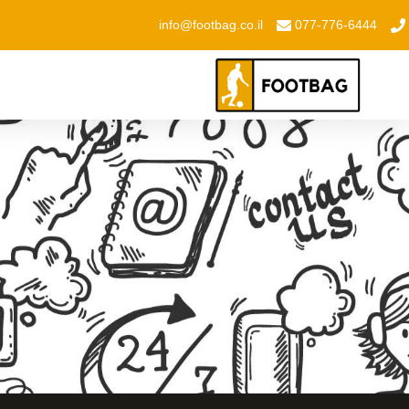
info@footbag.co.il
077-776-6444