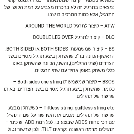
ADD או ADDS – קיצור שמשמעותו – כמה אלמנטי קושי
נמצאים בתרגיל. זה לא בהכרח מצביע על רמת הקושי של
התרגיל, אלא כמות המרכיבים שבו.
ATW – קיצור לתרגיל AROUND THE WORLD
DLO – קיצור לתרגיל DOUBLE LEG OVER
BS – קיצור שמשמעותו BOTH SIDES או BOTH SIDED.
הראשון-הכוונה בד"כ שהשחקן ביצע תרגיל מסויים בשני
הצדדים (שתי הרגליים), והשני, הכוונה שהשחקן באופן
כללי משחק באופן אחיד עם שתי הרגליים.
BSOS – קיצור שמשמעותו Both sides one string –
כלומר, שהשחקן ביצע תרגיל מסויים בשני הצדדים, באותו
שרשור של תרגילים.
Tiltless string, guiltless string etc – כששחקן מבצע
שרשור של תרגילים, מכנים את השרשור על שם התרגיל
עם הכי פחות ADDS שבוצע בו. לכל רמת ADD יש כינוי –
תרגילים מרמה ראשונה נקראים TILT, ולכן שרשור נטול