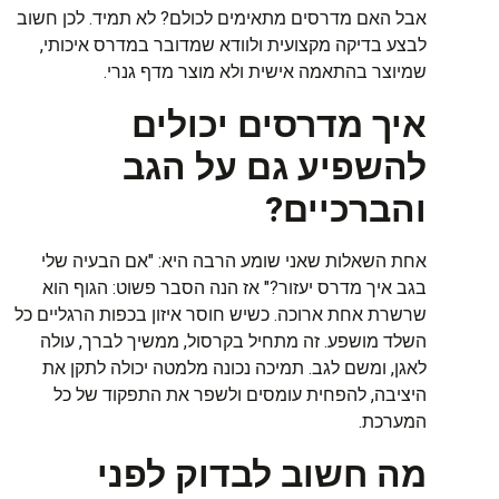
אבל
האם
מדרסים
מתאימים
לכולם
?
לא
תמיד
.
לכן
חשוב
לבצע
בדיקה
מקצועית
ולוודא
שמדובר
במדרס
איכותי
,
שמיוצר
בהתאמה
אישית
ולא
מוצר
מדף
גנרי
.
איך
מדרסים
יכולים
להשפיע
גם
על
הגב
והברכיים
?
אחת
השאלות
שאני
שומע
הרבה
היא
: "
אם
הבעיה
שלי
בגב
איך
מדרס
יעזור
?"
אז
הנה
הסבר
פשוט
:
הגוף
הוא
שרשרת
אחת
ארוכה
.
כשיש
חוסר
איזון
בכפות
הרגליים
כל
השלד
מושפע
.
זה
מתחיל
בקרסול
,
ממשיך
לברך
,
עולה
לאגן
,
ומשם
לגב
.
תמיכה
נכונה
מלמטה
יכולה
לתקן
את
היציבה
,
להפחית
עומסים
ולשפר
את
התפקוד
של
כל
המערכת
.
מה
חשוב
לבדוק
לפני