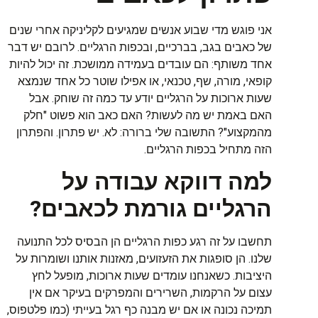
אני
פוגש
מדי
שבוע
אנשים
שמגיעים
לקליניקה
אחרי
שנים
של
כאבים
בגב
,
בברכיים
,
ובכפות
הרגליים
.
לרובם
יש
דבר
אחד
משותף
:
הם
עובדים
בעמידה
ממושכת
.
זה
יכול
להיות
קופאי
,
מורה
,
שף
,
טכנאי
,
או
אפילו
שוטר
כל
אחד
שנמצא
שעות
ארוכות
על
הרגליים
יודע
עד
כמה
זה
שוחק
.
אבל
האם
באמת
יש
מה
לעשות
?
האם
כאב
הוא
פשוט
"
חלק
מהמקצוע
"?
התשובה
שלי
ברורה
:
לא
.
יש
פתרון
.
והפתרון
הזה
מתחיל
בכפות
הרגליים
.
למה
דווקא
עבודה
על
הרגליים
גורמת
לכאבים
?
תחשבו
על
זה
רגע
כפות
הרגליים
הן
הבסיס
לכל
התנועה
שלנו
.
הן
סופגות
את
הזעזועים
,
מאזנות
אותנו
ושומרות
על
היציבות
.
כשאנחנו
עומדים
שעות
ארוכות
,
מופעל
לחץ
עצום
על
הרקמות
,
השרירים
והמפרקים
בעיקר
אם
אין
תמיכה
נכונה
או
אם
יש
מבנה
כף
רגל
בעייתי
(
כמו
פלטפוס
,