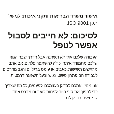
אישור משרד הבריאות ותקני איכות
: למשל
תקן ISO 9001.
לסיכום
:
לא
חייבים
לסבול
אפשר
לטפל
העבודה
שלכם
אולי
לא
תשתנה
אבל
הדרך
שבה
הגוף
שלכם
מתמודד
איתה
יכולה
להשתפר
פלאים
.
אם
אתם
מרגישים
תשישות
,
כאבים
או
עומס
ברגליים
והגב
מדרסים
לעבודה
הם
פתרון
פשוט
,
נגיש
ובעל
השפעה
דרמטית
.
אני
מזמין
אתכם
לבדוק
בעצמכם
.
לפעמים
,
כל
מה
שצריך
כדי
להפוך
את
סוף
היום
לפחות
כואב
זה
מדרס
אחד
שמתאים
בדיוק
לכם
.