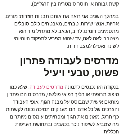
קשת
גבוהה
או
חוסר
סימטריה
בין
הרגליים
).
במהלך
השנים
אני
רואה
את
אותם
תבניות
חוזרות
:
מורים
,
אחיות
,
אנשי
שירות
,
טבחים
,
מאבטחים
כולם
סובלים
מתסמינים
דומים
.
לרוב
,
הכאב
לא
מתחיל
מיד
הוא
מצטבר
,
לאט
לאט
,
עד
שהוא
מפריע
לתפקוד
היומיומי
,
לשינה
ואפילו
למצב
הרוח
.
מדרסים
לעבודה
פתרון
פשוט
,
טבעי
ויעיל
בנקודה
הזו
נכנסים
לתמונה
מדרסים לעבודה
.
שלא
כמו
טיפול
תרופתי
או
הליך
רפואי
פולשני
,
מדרסים
הם
פתרון
מותאם
אישית
שמבוסס
על
מבנה
הגוף
,
אופי
העבודה
והצרכים
של
כל
אדם
.
הם
מעניקים
תמיכה
נכונה
לקשתות
כף
הרגל
,
מאזנים
את
הגוף
ומפחיתים
עומסים
מיותרים
מה
שמביא
לשיפור
ניכר
בכאבים
ובתחושת
העייפות
הכללית
.