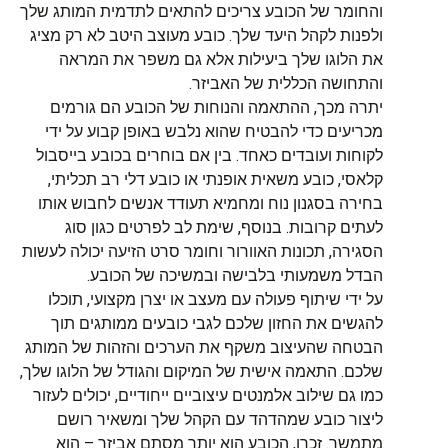
והחומר של הכובע צריכים להתאים לתדמית המותג שלך
ולפנות לקהל היעד שלך. כובע מעוצב היטב לא רק מציג
את הלוגו שלך ביעילות אלא גם משפר את המראה
והתחושה הכללית של האביזר.
יתרה מכך, ההתאמה והנוחות של הכובע הם גורמים
מכריעים כדי להבטיח שהוא נלבש באופן קבוע על ידי
לקוחות ועובדים כאחד. בין אם בוחרים בכובע בייסבול
קלאסי, כובע משאית אופנתי או כובע דלי רב תכליתי,
בחירה בסגנון נוח ומחמיא תעודד אנשים לחבוש אותו
לעתים קרובות. בנוסף, שימת לב לפרטים כגון סוג
הסגירה, תכונות האוורור וחומר סרט הזיעה יכולה לעשות
הבדל משמעותי בלבישה ובמשיכה של הכובע.
על ידי שיתוף פעולה עם מעצב או יצרן מקצועי, תוכלו
להגשים את החזון שלכם לגבי כובעים ממותגים תוך
הבטחה שהעיצוב משקף את הערכים והזהות של המותג
שלכם. התאמה אישית של המיקום והגודל של הלוגו שלך,
כמו גם שילוב אלמנטים עיצוביים ייחודיים, יכולים לעזור
ליצור כובע שמהדהד עם הקהל שלך ומשאיר רושם
מתמשך. זכרו, הכובע הוא יותר מסתם אביזר – הוא