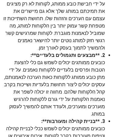
על ידי חבישת כובע ממותג, לקוחות לא רק מציגים
את תמיכתם במותג שלך אלא גם מיישרים את
עצמם עם הערכים והזהות שלו. תחושת השתייכות זו
מטפחת קשר עמוק יותר בין הלקוחות למותג, מה
שמוביל לנאמנות מוגברת. לקוחות שמרגישים קשר
רגשי חזק למותג נוטים יותר להישאר נאמנים
ולהמשיך לתמוך בעסק לאורך זמן.
2. **מבצעים ותגמולים בלעדיים**:
כובעים ממותגים יכולים לשמש גם כלי להצעת
הטבות ופרסים בלעדיים ללקוחות נאמנים. על ידי
מתן כובע ממותג ללקוחות כאות הערכה לנאמנותם,
עסקים יכולים ליצור תחושת בלעדיות ושייכות בקרב
קהל הלקוחות שלהם. מחווה זו יכולה לשפר את
נאמנות הלקוחות על ידי גורם ללקוחות להרגיש
מוערכים ומוערכים, ולעודד אותם להמשיך לעסוק
במותג.
3. **בניית קהילה ומעורבות**:
כובעים ממותגים יכולים לשמש ככלי לבניית קהילה
וטיפוח מעורבות בקרב לקוחות. אירוח אירועים או