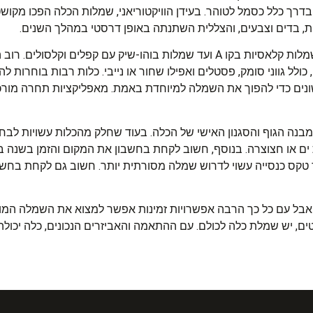
בדרך כלל כסמל לטוהר. בעידן הוויקטוריאני, שמלות הכלה הפכו מקושטו
נות, בדים וצבעים, והצללית השתנתה באופן דרסטי במהלך השנים.
שמלות כלה בשרון מגיעות במגוון סגנונות מודרנים, החל משמלות קלאסיות בקו A ועד שמלות בוה
כולל גווני סומק, פסטלים ואפילו שחור או נייבי. כלות רבות בוחרות
ונים כדי להפוך את השמלה למיוחדת באמת. מאפליקציות תחרה מורכבו
ה הגוף והסגנון האישי של הכלה. בעוד שחלק מהכלות עשויות לבח
ולת ים או חצוצרה. בנוסף, חשוב לקחת בחשבון את המקום והזמן בשנה
עוד טקס כנסייה עשוי לדרוש שמלה מסורתית יותר. חשוב גם לקחת בחש
 אבל עם כל כך הרבה אפשרויות זמינות אפשר למצוא את השמלה המ
וטים, יש שמלת כלה לכולם. עם ההתאמה והאביזרים הנכונים, כלה יכול