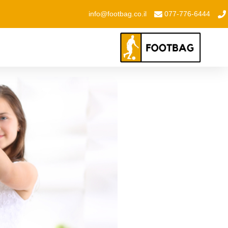
info@footbag.co.il
077-776-6444