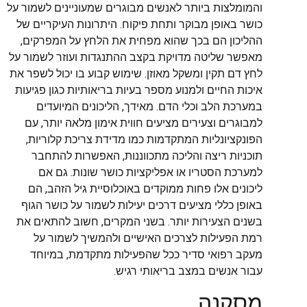
והמומלצות ביותר לאנשים מבוגרים שמעוניינים לשמור על
כושר באופן מבוקר ותחת פיקוח. היתרונות העיקריים של
ההליכון הם בכך שהוא מפחית את הלחץ על המפרקים,
מאפשר שליטה מדויקת בקצב ההתנגדות ועוזר לשמור על
לחץ דם תקין ומשקל מאוזן. שימוש קבוע בו יכול לשפר את
איכות החיים ולמנוע מספר בעיות בריאותיות כגון פגיעות
במערכת הלב וכלי הדם. מאידך, הליכונים המיועדים
למבוגרים וצעירים מציעים חווית אימון מלאה יותר, עם
הפונקציונליות המתקדמות כמו מדידת צריכת קלוריות,
תוכניות ריצה והליכה מתכווננות, האפשרות להתחבר
למערכת הסטריו או אפליקציות כושר שונות. גם אם
ליכונים אלו פחות ממוקדים באוכלוסיית גיל הזהב, הם
באופן כללי מציעים דרכים יעילות לשמור על כושר הגוף
בשנים הצעירות יותר. בשני המקרים, חשוב להתאים את
רמת הפעילות לצרכים האישיים ולהמשיך לשמור על
מעקב רפואי סדיר ככל שהפעילות מתקדמת, במיוחד
עבור אנשים במצב בריאותי רגיש.
מסקנה