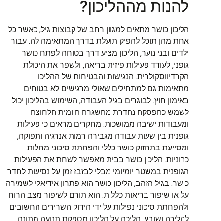
להנות מההליכון?
הליכון כושר מתאים למגוון רחב של קבוצות גיל, כאשר כל
אחת מהן תוכל להפיק תועלת בדרך המתאימה לה. עבור
ילדים ובני נוער, הליכון מציע דרך בטוחה לפתח כושר
גופני, לעודד פעילות פיזית בריאה, ולשפר את היכולת
הקרדיווסקולרית. הנגישות והבטיחות של ההליכון
מתאימות גם למתחילים שאולי מרגישים לא בטוחים
באימון חוץ. לבוגרים בגיל העבודה, השימוש בהליכון יכול
לשמש כהפסקה נהדרת מהשגרה היומית הלחוצה
ומעבודות ישיבה ממושכות. מחקרים מראים כי פעילות
גופנית בין שעות עבודה מגבירה רמות אנרגיה ותפוקה,
ומסייעת בתחזוק כושר כללי והפחתת סיכוני מחלות
כרוניות. הליכון כושר בבית מאפשר לשחת את הפעילות
הגופנית במשטר יומיומי מבלי לבזבז זמן על נסיעות לחדר
כושר. בגיל הזהב, הליכון כושר הוא פתרון אידיאלי לשמירה
על או שיפור בריאות כללית. הוא תורם לשיפור מצב הרוח
ולהפחתת סיכוני נפילות על ידי הידוק השרירים החשובים
להליכה ושובע. הליכה על הליכון מספקת תנועה מתונה