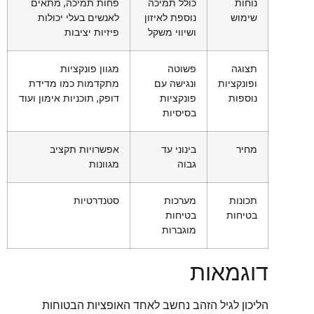
נוחות
כולל תמיכה
פחות תמיכה, מתאים
שימוש
נוספת לאיזון
לאנשים בעלי יכולות
ושיווי משקל
פיזיות יציבות
תצוגה
פשוטה
מגוון פונקציות
ופונקציות
ונגישה עם
מתקדמות כמו מדידת
נוספות
פונקציות
דופק, תוכניות אימון ועוד
בסיסיות
מחיר
בינוני עד
אפשרויות תקציב
גבוה
מגוונות
תכונות
מערכות
סטנדרטיות
בטיחות
בטיחות
מוגברות
דוגמאות
הליכון לגיל הזהב נחשב לאחד האופציות הבטוחות