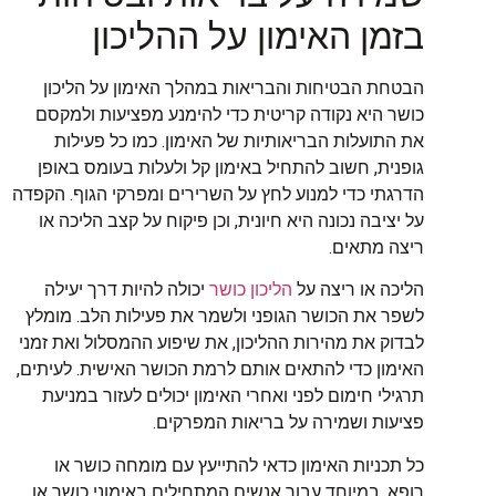
בזמן האימון על ההליכון
הבטחת הבטיחות והבריאות במהלך האימון על הליכון
כושר היא נקודה קריטית כדי להימנע מפציעות ולמקסם
את התועלות הבריאותיות של האימון. כמו כל פעילות
גופנית, חשוב להתחיל באימון קל ולעלות בעומס באופן
הדרגתי כדי למנוע לחץ על השרירים ומפרקי הגוף. הקפדה
על יציבה נכונה היא חיונית, וכן פיקוח על קצב הליכה או
ריצה מתאים.
הליכה או ריצה על
הליכון כושר
יכולה להיות דרך יעילה
לשפר את הכושר הגופני ולשמר את פעילות הלב. מומלץ
לבדוק את מהירות ההליכון, את שיפוע ההמסלול ואת זמני
האימון כדי להתאים אותם לרמת הכושר האישית. לעיתים,
תרגילי חימום לפני ואחרי האימון יכולים לעזור במניעת
פציעות ושמירה על בריאות המפרקים.
כל תכניות האימון כדאי להתייעץ עם מומחה כושר או
רופא, במיוחד עבור אנשים המתחילים באימוני כושר או