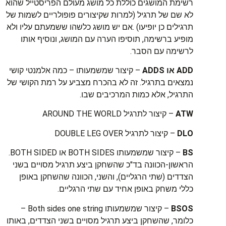
רשימת המושגים כוללת כל מושג מעולם הפריסטייל שהוא
לא שם של תרגיל (למרות שקיצורים פופולריים לשמות של
תרגילים כן יופיעו) .אם יש מושג כלשהו ששמעתם עליו ולא
מופיע ברשימה, תוסיפו הערה עם המושג, ונוסיף אותו
לרשימה עם הסבר.
ADD או ADDS
– קיצור שמשמעותו – כמה אלמנטי קושי
נמצאים בתרגיל. זה לא בהכרח מצביע על רמת הקושי של
התרגיל, אלא כמות המרכיבים שבו.
ATW
– קיצור לתרגיל AROUND THE WORLD
DLO
– קיצור לתרגיל DOUBLE LEG OVER
BS
– קיצור שמשמעותו BOTH SIDES או BOTH SIDED.
הראשון-הכוונה בד"כ שהשחקן ביצע תרגיל מסויים בשני
הצדדים (שתי הרגליים), והשני, הכוונה שהשחקן באופן
כללי משחק באופן אחיד עם שתי הרגליים.
BSOS
– קיצור שמשמעותו Both sides one string –
כלומר, שהשחקן ביצע תרגיל מסויים בשני הצדדים, באותו