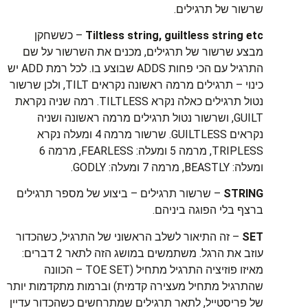
שרשור של תרגילים.
Tiltless string, guiltless string etc
– כששחקן
מבצע שרשור של תרגילים, מכנים את השרשור על שם
התרגיל עם הכי פחות ADDS שבוצע בו. לכל רמת ADD יש
כינוי – תרגילים מרמה ראשונה נקראים TILT, ולכן שרשור
נטול תרגילים כאלה נקרא TILTLESS. רמה שניה נקראת
GUILT, ושרשור נטול תרגילים מרמה ראשונה ושניה
נקראים GUILTLESS. שרשור מרמה 4 ומעלה נקרא
TRIPLESS, מרמה 5 ומעלה: FEARLESS, מרמה 6
ומעלה: BEASTLY, מרמה 7 ומעלה: GODLY.
STRING
– שרשור תרגילים – ביצוע של מספר תרגילים
ברצף בלי הפוגה ביניהם.
SET
– זה התיאור לשלב הראשוני של התרגיל, כשהכדור
עוזב את הרגל. משתמשים במושג הזה לתאר 2 דברים:
מאיזו פוזיציה התרגיל מתחיל (TOE SET – הכוונה
שהתרגיל מתחיל מעצירה קדמית) וברמות מתקדמות יותר
של פריסטייל, לתאר תרגילים שמתרחשים כשהכדור עדיין